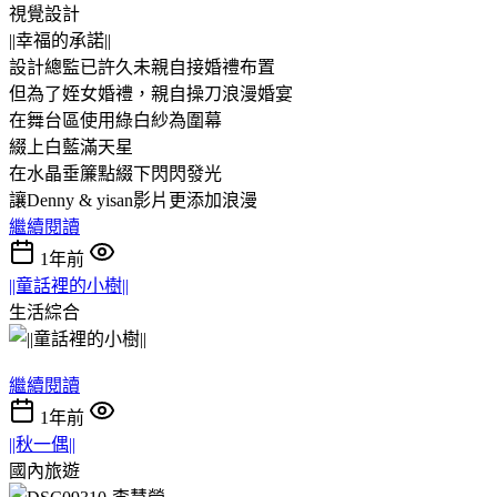
視覺設計
||幸福的承諾||
設計總監已許久未親自接婚禮布置
但為了姪女婚禮，親自操刀浪漫婚宴
在舞台區使用綠白紗為圍幕
綴上白藍滿天星
在水晶垂簾點綴下閃閃發光
讓Denny & yisan影片更添加浪漫
繼續閱讀
1年前
||童話裡的小樹||
生活綜合
繼續閱讀
1年前
||秋一偶||
國內旅遊