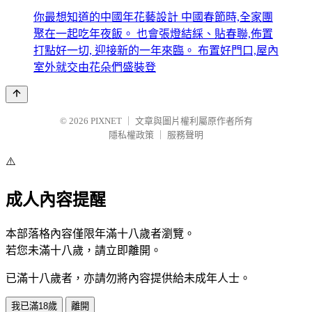
你最想知道的中國年花藝設計 中國春節時,全家團
聚在一起吃年夜飯。 也會張燈結綵、貼春聯,佈置
打點好一切, 迎接新的一年來臨。 布置好門口,屋內
室外就交由花朵們盛裝登
© 2026
PIXNET
｜
文章與圖片權利屬原作者所有
隱私權政策
｜
服務聲明
⚠️
成人內容提醒
本部落格內容僅限年滿十八歲者瀏覽。
若您未滿十八歲，請立即離開。
已滿十八歲者，亦請勿將內容提供給未成年人士。
我已滿18歲
離開