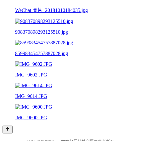
WeChat 圖片_20181010184035.jpg
908370898293125510.jpg
859983454757887028.jpg
IMG_9602.JPG
IMG_9614.JPG
IMG_9600.JPG